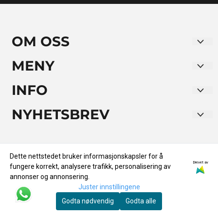
OM OSS
LA BODEGUITA NORWAY AS
MENY
Verkseier Furulunds Vei 10. Alnabru
Blogg
INFO
0668 Oslo
Om oss
Blogg
NYHETSBREV
Org. nr. 930340200
Salgsbetingelser
Om oss
Registrer deg for å motta nyheter og tilbud!
Tlf:
97157722
Grønn Velvære
E-post
Salgsbetingelser
ordre@labodeguita.no
Dette nettstedet bruker informasjonskapsler for å
Grønn Velvære
Drevet av
fungere korrekt, analysere trafikk, personalisering av
annonser og annonsering.
Registrer deg
Juster innstillingene
Godta nødvendig
Godta alle