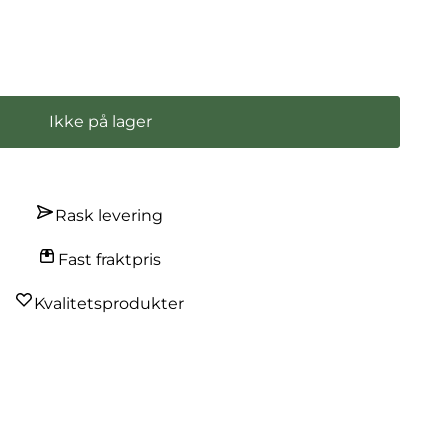
Få beskjed når varen er på lager
Ikke på lager
Rask levering
Fast fraktpris
Kvalitetsprodukter