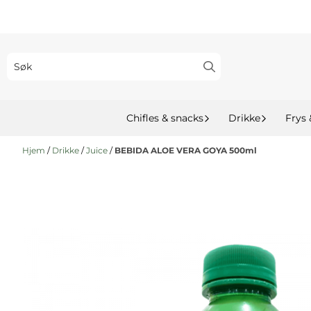
Hopp til innhold
Chifles & snacks
Drikke
Frys 
Hjem
/
Drikke
/
Juice
/
BEBIDA ALOE VERA GOYA 500ml