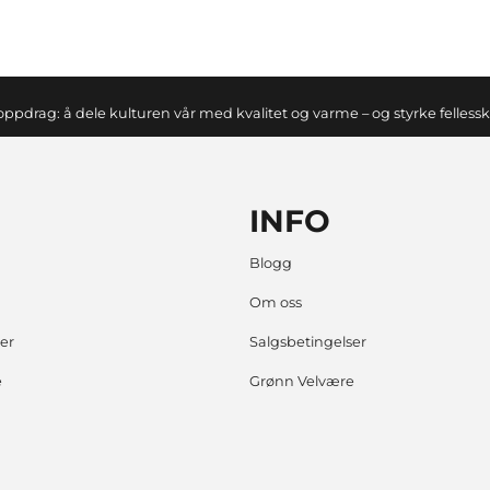
oppdrag: å dele kulturen vår med kvalitet og varme – og styrke felless
INFO
Blogg
Om oss
er
Salgsbetingelser
e
Grønn Velvære