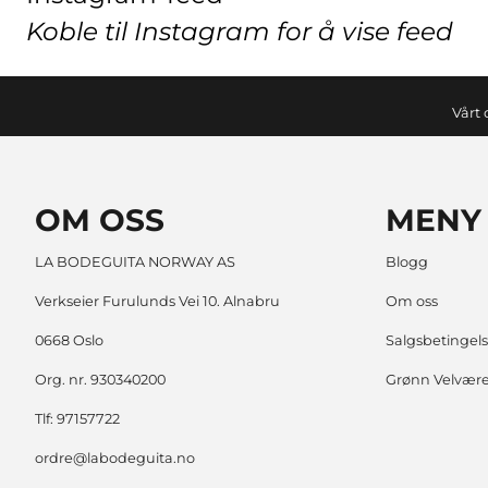
Koble til Instagram for å vise feed
Vårt 
OM OSS
MENY
LA BODEGUITA NORWAY AS
Blogg
Verkseier Furulunds Vei 10. Alnabru
Om oss
0668 Oslo
Salgsbetingels
Org. nr. 930340200
Grønn Velvær
Tlf:
97157722
ordre@labodeguita.no