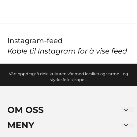
Instagram-feed
Koble til Instagram for å vise feed
Vårt oppdrag: å dele kulturen vår med kvalitet og varme – og
styrke fellesskapet.
OM OSS
LA BODEGUITA NORWAY AS
MENY
Verkseier Furulunds Vei 10. Alnabru
Blogg