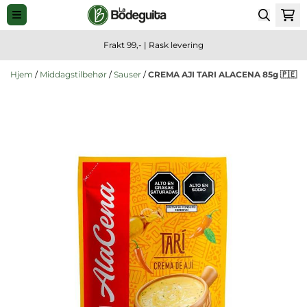
Hopp til innhold
Frakt 99,- | Rask levering
Hjem
/
Middagstilbehør
/
Sauser
/
CREMA AJI TARI ALACENA 85g 🇵🇪