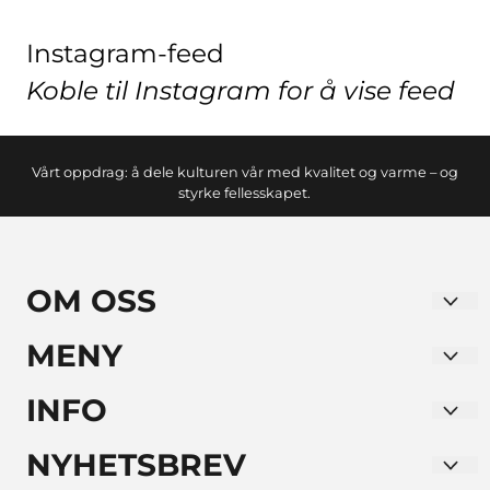
Instagram-feed
Koble til Instagram for å vise feed
Vårt oppdrag: å dele kulturen vår med kvalitet og varme – og
styrke fellesskapet.
OM OSS
LA BODEGUITA NORWAY AS
MENY
Verkseier Furulunds Vei 10. Alnabru
Blogg
INFO
0668 Oslo
Om oss
Blogg
NYHETSBREV
Org. nr. 930340200
Salgsbetingelser