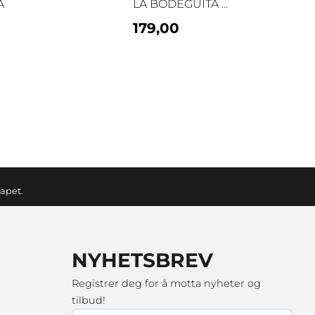
A
LA BODEGUITA ...
179,00
kapet.
NYHETSBREV
Registrer deg for å motta nyheter og
tilbud!
E-post