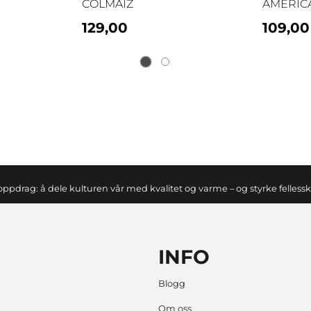
COLMAIZ
AMÉRIC
129,00
109,00
oppdrag: å dele kulturen vår med kvalitet og varme – og styrke felless
INFO
Blogg
Om oss