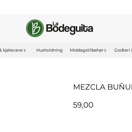
& kjølevarer
Husholdning
Middagstilbehør
Godteri 
MEZCLA BUÑU
59,00