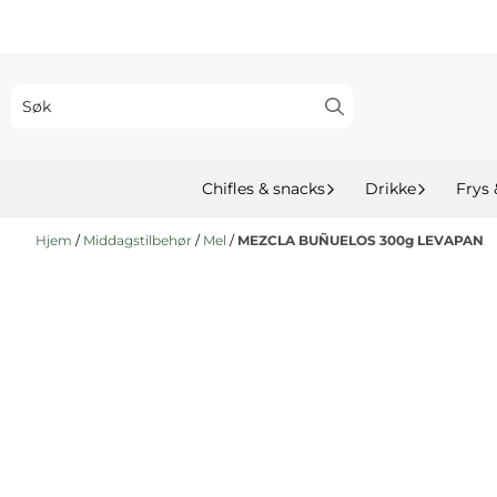
Hopp til innhold
Chifles & snacks
Drikke
Frys 
Hjem
/
Middagstilbehør
/
Mel
/
MEZCLA BUÑUELOS 300g LEVAPAN