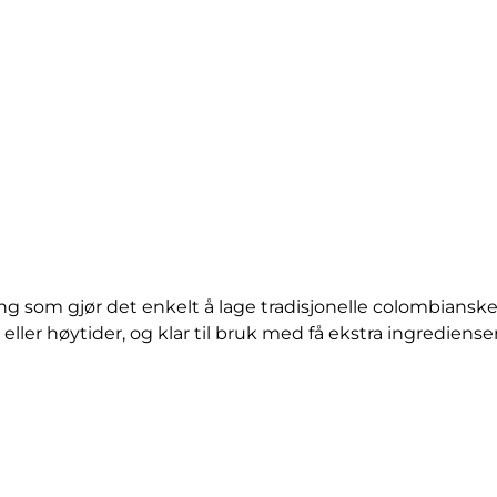
ng som gjør det enkelt å lage tradisjonelle colombians
 eller høytider, og klar til bruk med få ekstra ingredienser