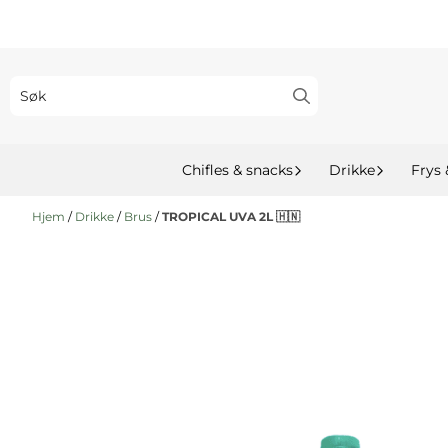
Hopp til innhold
Chifles & snacks
Drikke
Frys 
Hjem
/
Drikke
/
Brus
/
TROPICAL UVA 2L 🇭🇳