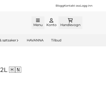
Blogg
Kontakt oss
Logg inn
Menu
Konto
Handlevogn
& søtsaker
HAVANNA
Tilbud
2L 🇭🇳