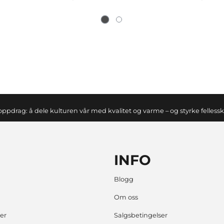
oppdrag: å dele kulturen vår med kvalitet og varme – og styrke felless
INFO
Blogg
Om oss
er
Salgsbetingelser