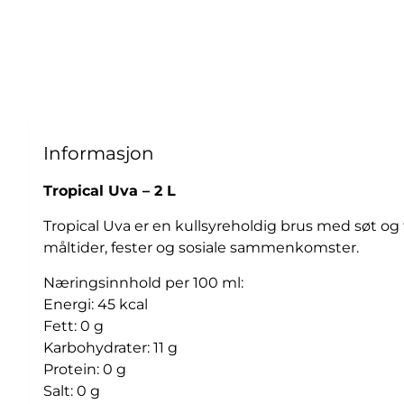
Informasjon
Tropical Uva – 2 L
Tropical Uva er en kullsyreholdig brus med søt og f
måltider, fester og sosiale sammenkomster.
Næringsinnhold per 100 ml:
Energi: 45 kcal
Fett: 0 g
Karbohydrater: 11 g
Protein: 0 g
Salt: 0 g